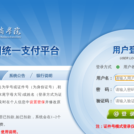
登录方式
用户
用户名：
名为学号或证件号（为身份证号）,初
密 码：
末尾字母大写)或姓名（登录方式为证
验证码：
及时在个人信息中
设置密保
并修改原
否已扣款,如已扣款，系统会在1~2个
交费。
注：证件号模式登录
:
使用说明。